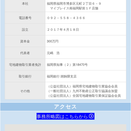
本社
福岡県福岡市博多区元町２丁目６－９
マイプレイス南福岡駅前１Ｆ店舗
電話番号
０９２－５５８－４３６６
設立
２０１７年４月１８日
資本金
300万円
代表者
元嶋 浩
宅地建物取引業者免許
福岡県知事（２）第18470号
取引銀行
福岡銀行 雑餉隈支店
（公益社団法人）福岡県宅地建物取引業協会会員
その他
（一般社団法人）九州不動産公正取引協議会加盟
（公益社団法人）全国宅地建物取引業保証協会会員
アクセス
事務所略図はこちらから