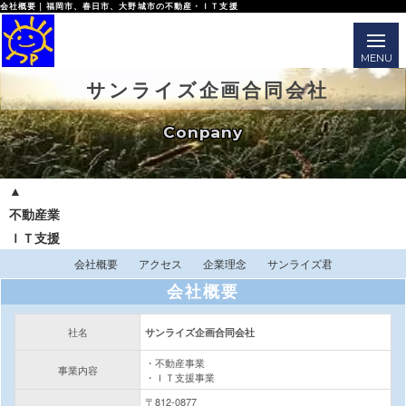
会社概要｜福岡市、春日市、大野城市の不動産・ＩＴ支援
サンライズ企画合同会社
Conpany
▲
不動産業
ＩＴ支援
会社概要
アクセス
企業理念
サンライズ君
会社概要
社名
サンライズ企画合同会社
・不動産事業
事業内容
・ＩＴ支援事業
〒812-0877