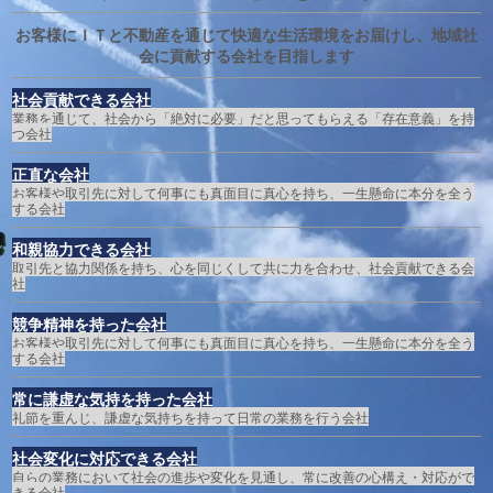
お客様にＩＴと不動産を通じて快適な生活環境をお届けし、地域社
会に貢献する会社を目指します
社会貢献できる会社
業務を通じて、社会から「絶対に必要」だと思ってもらえる「存在意義」を持
つ会社
正直な会社
お客様や取引先に対して何事にも真面目に真心を持ち、一生懸命に本分を全う
する会社
和親協力できる会社
取引先と協力関係を持ち、心を同じくして共に力を合わせ、社会貢献できる会
社
競争精神を持った会社
お客様や取引先に対して何事にも真面目に真心を持ち、一生懸命に本分を全う
する会社
常に謙虚な気持を持った会社
礼節を重んじ、謙虚な気持ちを持って日常の業務を行う会社
社会変化に対応できる会社
自らの業務において社会の進歩や変化を見通し、常に改善の心構え・対応がで
きる会社