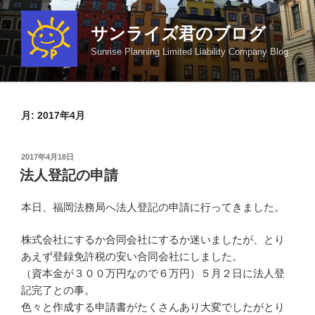
コ
ン
サンライズ君のブログ
テ
Sunrise Planning Limited Liability Company Blog
ン
ツ
へ
ス
月:
2017年4月
キ
ッ
投
2017年4月18日
プ
稿
法人登記の申請
日:
本日、福岡法務局へ法人登記の申請に行ってきました。
株式会社にするか合同会社にするか迷いましたが、とり
あえず登録免許税の安い合同会社にしました。
（資本金が３００万円なので６万円）５月２日に法人登
記完了との事。
色々と作成する申請書がたくさんあり大変でしたがとり