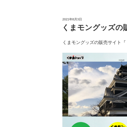
投
2021年8月3日
稿
くまモングッズの
日:
くまモングッズの販売サイト『