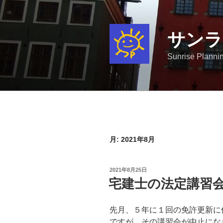
コ
ン
テ
サンラ
ン
ツ
Sunrise Plannin
へ
ス
キ
ッ
プ
月:
2021年8月
投
2021年8月25日
稿
宅建士の法定講習
日:
先月、５年に１回の免許更新に
ですが、その講習会が中止にな