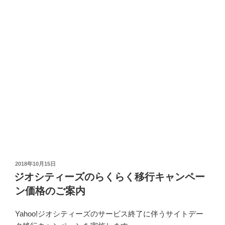
投
2018年10月15日
稿
ジオシティーズのらくらく移行キャンペー
日:
ン価格のご案内
Yahoo!ジオシティーズのサービス終了に伴うサイトデー