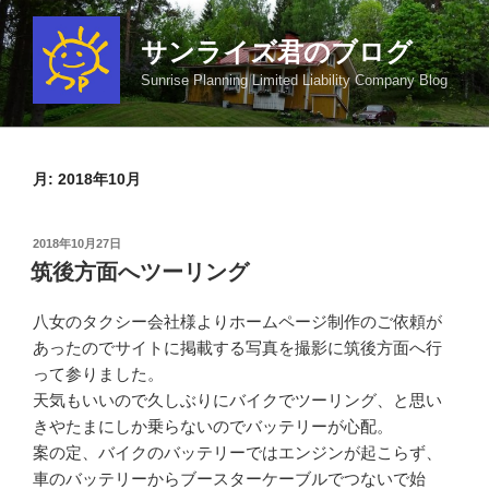
コ
ン
サンライズ君のブログ
テ
Sunrise Planning Limited Liability Company Blog
ン
ツ
へ
ス
月:
2018年10月
キ
ッ
投
2018年10月27日
プ
稿
筑後方面へツーリング
日:
八女のタクシー会社様よりホームページ制作のご依頼が
あったのでサイトに掲載する写真を撮影に筑後方面へ行
って参りました。
天気もいいので久しぶりにバイクでツーリング、と思い
きやたまにしか乗らないのでバッテリーが心配。
案の定、バイクのバッテリーではエンジンが起こらず、
車のバッテリーからブースターケーブルでつないで始