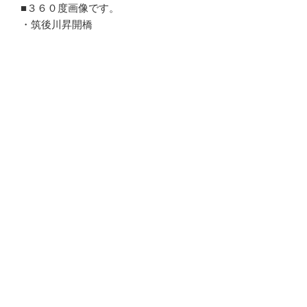
■３６０度画像です。
・筑後川昇開橋