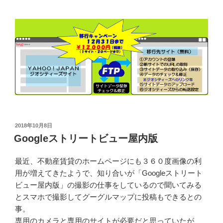
投
2018年10月8日
稿
Googleストリートビュー屋内版
日:
最近、不動産賃貸のホームページにも３６０度画像の利
用が増えてきたようで、知り合いが「Googleストリート
ビュー屋内版」の撮影の仕事をしているので聞いてみる
とスマホで撮影してグーグルマップに投稿もできるとの
事。
専用のカメラと専用のサイトが必要だと思っていたが、