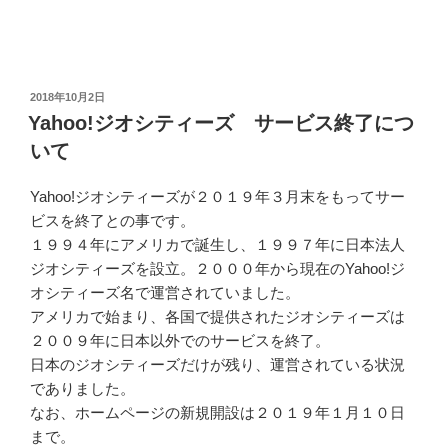
投
2018年10月2日
稿
Yahoo!ジオシティーズ サービス終了につ
日:
いて
Yahoo!ジオシティーズが２０１９年３月末をもってサー
ビスを終了との事です。
１９９４年にアメリカで誕生し、１９９７年に日本法人
ジオシティーズを設立。２０００年から現在のYahoo!ジ
オシティーズ名で運営されていました。
アメリカで始まり、各国で提供されたジオシティーズは
２００９年に日本以外でのサービスを終了。
日本のジオシティーズだけが残り、運営されている状況
でありました。
なお、ホームページの新規開設は２０１９年１月１０日
まで。