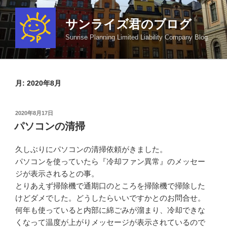
コ
ン
サンライズ君のブログ
テ
Sunrise Planning Limited Liability Company Blog
ン
ツ
へ
ス
月:
2020年8月
キ
ッ
投
2020年8月17日
プ
稿
パソコンの清掃
日:
久しぶりにパソコンの清掃依頼がきました。
パソコンを使っていたら『冷却ファン異常』のメッセー
ジが表示されるとの事。
とりあえず掃除機で通期口のところを掃除機で掃除した
けどダメでした。どうしたらいいですかとのお問合せ。
何年も使っていると内部に綿ごみが溜まり、冷却できな
くなって温度が上がりメッセージが表示されているので