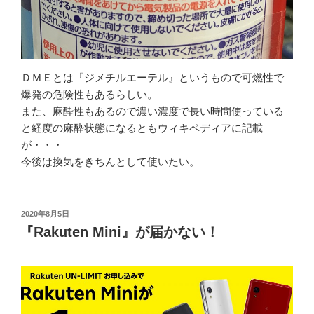
ＤＭＥとは『ジメチルエーテル』というもので可燃性で
爆発の危険性もあるらしい。
また、麻酔性もあるので濃い濃度で長い時間使っている
と経度の麻酔状態になるともウィキペディアに記載
が・・・
今後は換気をきちんとして使いたい。
投
2020年8月5日
稿
『Rakuten Mini』が届かない！
日: