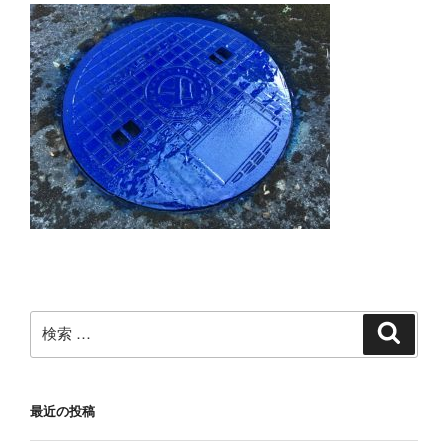
検
検
索
索:
最近の投稿