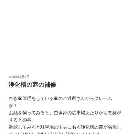
投
2019年4月7日
稿
浄化槽の蓋の補修
日:
空き家管理をしている家のご近所さんからクレーム
が！！
お話を伺ってみると、空き家の駐車場あたりから悪臭が
するとの事。
確認してみると駐車場の中央にある浄化槽の蓋が劣化し