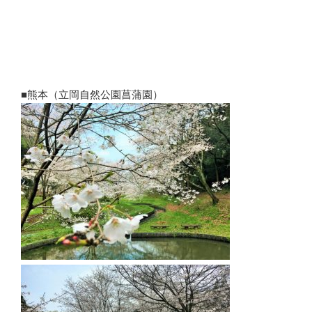
■熊本（立岡自然公園菖蒲園）