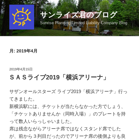
コ
ン
サンライズ君のブログ
テ
Sunrise Planning Limited Liability Company Blog
ン
ツ
へ
ス
月:
2019年4月
キ
ッ
投
2019年4月15日
プ
稿
ＳＡＳライブ2019「横浜アリーナ」
日:
サザンオールスターズ ライブ2019「横浜アリーナ」行っ
てきました。
新横浜駅には、チケットが当たらなかった方でしょう、
「チケットありませんか（同時入場）」のプレートを持
って数人いらっしゃいました。
席は残念ながらアリーナ席ではなくスタンド席でした
が、前から３列目だったのでアリーナ席の後側よりも良