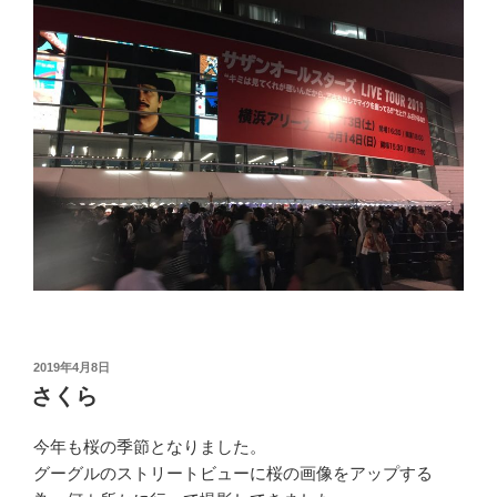
投
2019年4月8日
稿
さくら
日:
今年も桜の季節となりました。
グーグルのストリートビューに桜の画像をアップする