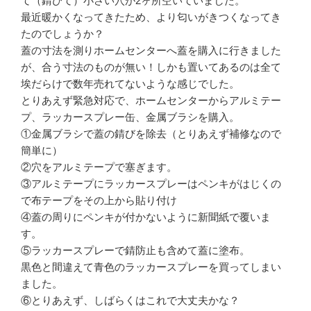
て（錆びて）小さい穴が2ヶ所空いていました。
最近暖かくなってきたため、より匂いがきつくなってき
たのでしょうか？
蓋の寸法を測りホームセンターへ蓋を購入に行きました
が、合う寸法のものが無い！しかも置いてあるのは全て
埃だらけで数年売れてないような感じでした。
とりあえず緊急対応で、ホームセンターからアルミテー
プ、ラッカースプレー缶、金属ブラシを購入。
①金属ブラシで蓋の錆びを除去（とりあえず補修なので
簡単に）
②穴をアルミテープで塞ぎます。
③アルミテープにラッカースプレーはペンキがはじくの
で布テープをその上から貼り付け
④蓋の周りにペンキが付かないように新聞紙で覆いま
す。
⑤ラッカースプレーで錆防止も含めて蓋に塗布。
黒色と間違えて青色のラッカースプレーを買ってしまい
ました。
⑥とりあえず、しばらくはこれで大丈夫かな？