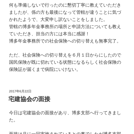
何も準備しないで行ったのに懇切丁寧に教えていただき
ましたが、係の方も最後になって管轄が違うことに気づ
かれたようで、大変申し訳ないことをしました。
管轄の博多年金事務所の場所と申請方法についても教え
ていただき、担当の方には本当に感謝！
博多年金事務所での社会保険への切り替えも無事完了。
ただ、社会保険への切り替えを６月１日からにしたので
国民保険が既に切れている状態になるらしく社会保険の
保険証が届くまで病院にいけない。
投
2017年6月22日
稿
宅建協会の面接
日:
今日は宅建協会の面接があり、博多支部へ行ってきまし
た。
面接は月に一回実施されているとの事でしたが博多支部