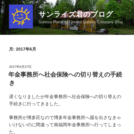
コ
ン
サンライズ君のブログ
テ
Sunrise Planning Limited Liability Company Blog
ン
ツ
へ
ス
月:
2017年6月
キ
ッ
投
2017年6月27日
プ
稿
年金事務所へ社会保険への切り替えの手続
日:
き
遅くなりましたが年金事務所へ社会保険への切り替えの
手続きに行ってきました。
事務所が博多区なので博多年金事務所へ届を出さなきゃ
いけないのに間違って南福岡年金事務所へ行ってしまっ
た。