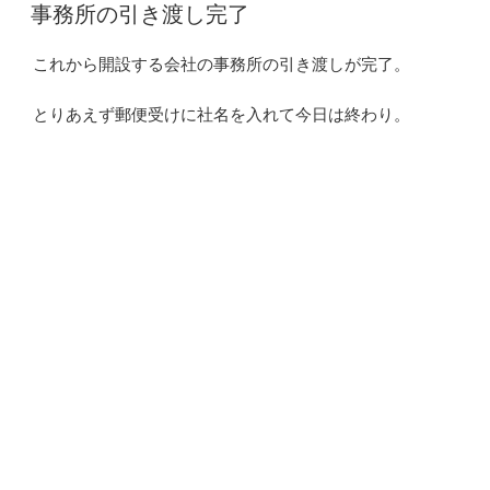
稿
事務所の引き渡し完了
日:
これから開設する会社の事務所の引き渡しが完了。
とりあえず郵便受けに社名を入れて今日は終わり。
しかし事務所が狭い。（４坪くらいしかない）
でも駅近で家賃が安いので、しょうがない・・・・・