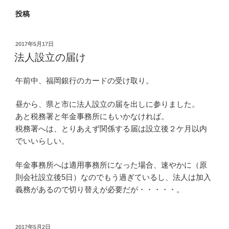
投稿
投
2017年5月17日
稿
法人設立の届け
日:
午前中、福岡銀行のカードの受け取り。
昼から、県と市に法人設立の届を出しに参りました。
あと税務署と年金事務所にもいかなければ。
税務署へは、とりあえず関係する届は設立後２ケ月以内
でいいらしい。
年金事務所へは適用事務所になった場合、速やかに（原
則会社設立後5日）なのでもう過ぎているし、法人は加入
義務があるので切り替えが必要だが・・・・・。
投
2017年5月2日