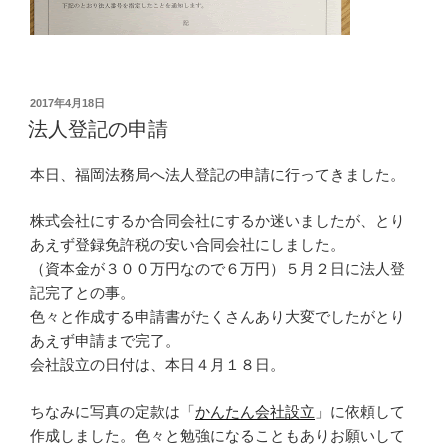
投
2017年4月18日
稿
法人登記の申請
日:
本日、福岡法務局へ法人登記の申請に行ってきました。
株式会社にするか合同会社にするか迷いましたが、とり
あえず登録免許税の安い合同会社にしました。
（資本金が３００万円なので６万円）５月２日に法人登
記完了との事。
色々と作成する申請書がたくさんあり大変でしたがとり
あえず申請まで完了。
会社設立の日付は、本日４月１８日。
ちなみに写真の定款は「
かんたん会社設立
」に依頼して
作成しました。色々と勉強になることもありお願いして