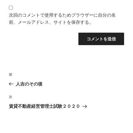
次回のコメントで使用するためブラウザーに自分の名
前、メールアドレス、サイトを保存する。
投
過
前
稿
去
人吉のその後
ナ
の
ビ
投
次
次
稿
ゲ
の
賃貸不動産経営管理士試験２０２０
投
ー
稿
シ
ョ