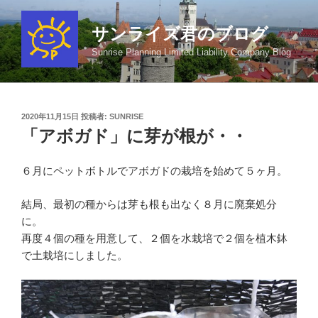
コ
ン
サンライズ君のブログ
テ
Sunrise Planning Limited Liability Company Blog
ン
ツ
へ
ス
投
2020年11月15日
投稿者:
SUNRISE
キ
稿
「アボガド」に芽が根が・・
日:
ッ
プ
６月にペットボトルでアボガドの栽培を始めて５ヶ月。
結局、最初の種からは芽も根も出なく８月に廃棄処分
に。
再度４個の種を用意して、２個を水栽培で２個を植木鉢
で土栽培にしました。