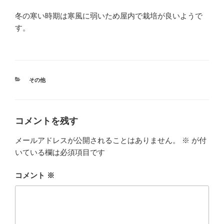
冬の寒い時期は寒風に弱いため屋内で栽培が良いようで
す。
カ
その他
テ
ゴ
リ
ー
コメントを残す
メールアドレスが公開されることはありません。
※
が付
いている欄は必須項目です
コメント
※